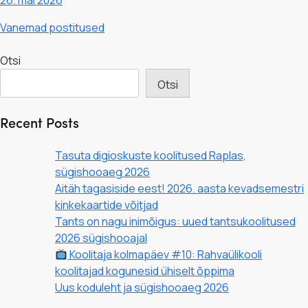
26. mai 2026
Navigeerimine
Vanemad postitused
Otsi
Otsi
Recent Posts
Tasuta digioskuste koolitused Raplas,
sügishooaeg 2026
Aitäh tagasiside eest! 2026. aasta kevadsemestri
kinkekaartide võitjad
Tants on nagu inimõigus: uued tantsukoolitused
2026 sügishooajal
Koolitaja kolmapäev #10: Rahvaülikooli
koolitajad kogunesid ühiselt õppima
Uus koduleht ja sügishooaeg 2026