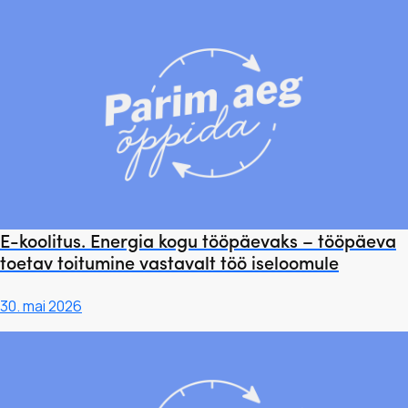
E-koolitus. Energia kogu tööpäevaks – tööpäeva
toetav toitumine vastavalt töö iseloomule
30. mai 2026