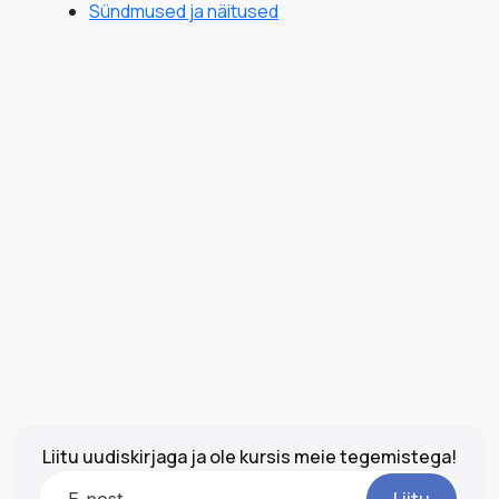
Sündmused ja näitused
Liitu uudiskirjaga ja ole kursis meie tegemistega!