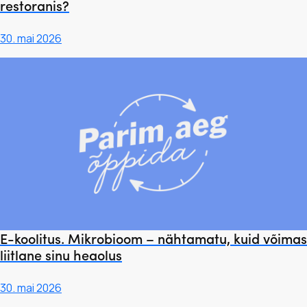
restoranis?
30. mai 2026
E-koolitus. Mikrobioom – nähtamatu, kuid võimas
liitlane sinu heaolus
30. mai 2026