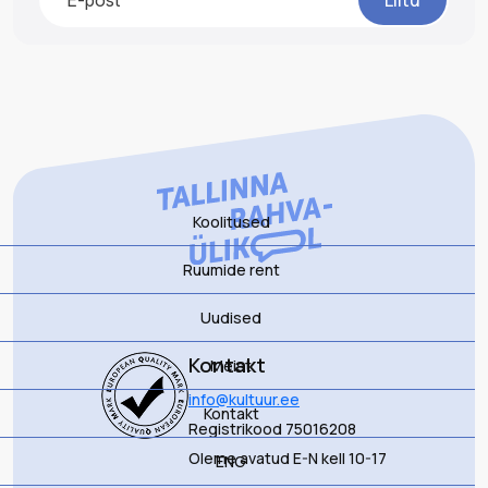
Liitu
Koolitused
Ruumide rent
Uudised
Kontakt
Meist
info@kultuur.ee
Kontakt
Registrikood 75016208
Oleme avatud E-N kell 10-17
ENG