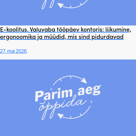
E-koolitus. Valuvaba tööpäev kontoris: liikumine,
ergonoomika ja müüdid, mis sind pidurdavad
27. mai 2026