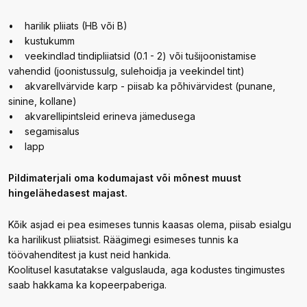
• harilik pliiats (HB või B)
• kustukumm
• veekindlad tindipliiatsid (0.1 - 2) või tušijoonistamise
vahendid (joonistussulg, sulehoidja ja veekindel tint)
• akvarellvärvide karp - piisab ka põhivärvidest (punane,
sinine, kollane)
• akvarellipintsleid erineva jämedusega
• segamisalus
• lapp
Pildimaterjali oma kodumajast või mõnest muust
hingelähedasest majast.
Kõik asjad ei pea esimeses tunnis kaasas olema, piisab esialgu
ka harilikust pliiatsist. Räägimegi esimeses tunnis ka
töövahenditest ja kust neid hankida.
Koolitusel kasutatakse valguslauda, aga kodustes tingimustes
saab hakkama ka kopeerpaberiga.