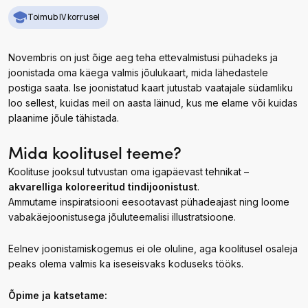
Toimub IV korrusel
Novembris on just õige aeg teha ettevalmistusi pühadeks ja
joonistada oma käega valmis jõulukaart, mida lähedastele
postiga saata. Ise joonistatud kaart jutustab vaatajale südamliku
loo sellest, kuidas meil on aasta läinud, kus me elame või kuidas
plaanime jõule tähistada.
Mida koolitusel teeme?
Koolituse jooksul tutvustan oma igapäevast tehnikat –
akvarelliga koloreeritud tindijoonistust
.
Ammutame inspiratsiooni eesootavast pühadeajast ning loome
vabakäejoonistusega jõuluteemalisi illustratsioone.
Eelnev joonistamiskogemus ei ole oluline, aga koolitusel osaleja
peaks olema valmis ka iseseisvaks koduseks tööks.
Õpime ja katsetame: