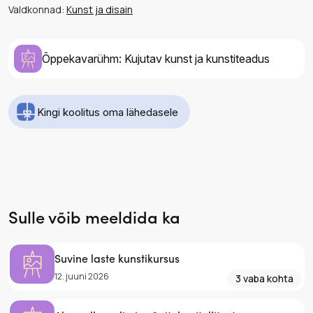
Valdkonnad:
Kunst ja disain
Õppekavarühm: Kujutav kunst ja kunstiteadus
Kingi koolitus oma lähedasele
Sulle võib meeldida ka
Suvine laste kunstikursus
12. juuni 2026
3 vaba kohta