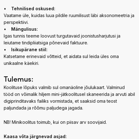
•
Tehnilised oskused:
Vaatame üle, kuidas luua pildile ruumilisust läbi aksonomeetria ja
perspektiivi.
•
Mängulisus:
Igas tunnis teeme loovust turgutavaid joonistusharjutusi ja
leiutame tindipliiatsiga põnevaid faktuure.
•
Isikupärane stiil:
Katsetame erinevaid võtteid, et aidata sul leida üles oma
unikaalne käekiri.
Tulemus:
Koolituse lõpuks valmib sul omanäoline jõulukaart. Valminud
tööd on võimalik hiljem mini-jätkoolitusel skaneerida ja arvuti abil
digiprinditavaks failiks vormistada, et saaksid oma teost
paljundada ja rõõmu paljudega jagada.
NB! Minikoolitus toimub, kui on piisav arv soovijaid.
Kaasa võta järgnevad asjad: