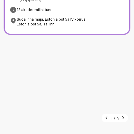
12 akadeemilist tundi
Südalinna maja, Estonia pst 5a IV korrus
Estonia pst 5a, Tallinn
1 / 4