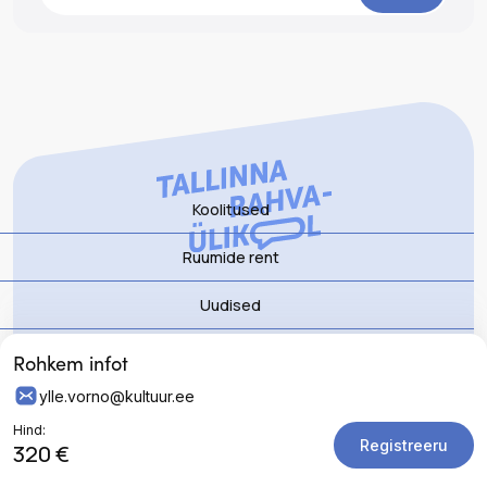
Koolitused
Ruumide rent
Uudised
Kontakt
Meist
Rohkem infot
info@kultuur.ee
ylle.vorno@kultuur.ee
Kontakt
Registrikood 75016208
Hind:
Oleme avatud E-N kell 10-17
Registreeru
ENG
320 €